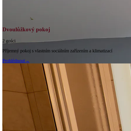
Dvoulůžkový pokoj
2 gości
Příjemný pokoj s vlastním sociálním zařízením a klimatizací
Prohlédnout
→