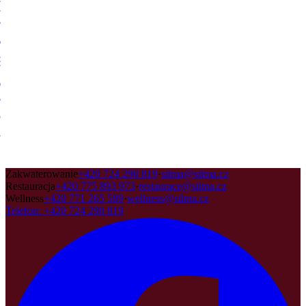
Zakwaterowanie
+420 724 290 819
·
silma@silma.cz
Restauracja
+420 775 893 973
·
restaurace@silma.cz
Wellness
+420 771 265 589
·
wellness@silma.cz
Telefon
:
+420 724 290 819