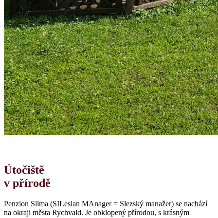
Útočiště
v přírodě
Penzion Silma (SILesian MAnager = Slezský manažer) se nachází
na okraji města Rychvald. Je obklopený přírodou, s krásným