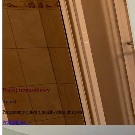
Pokój trzyosobowy
3 gości
Przestronny pokój z możliwością dostawki
Prohlédnout
→