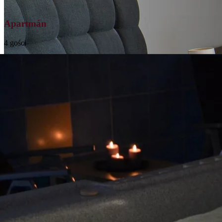
Apartmán
4 gości
Luxusně zařízený apartmán s plnou nezávislostí
Prohlédnout
→
Všechny pokoje