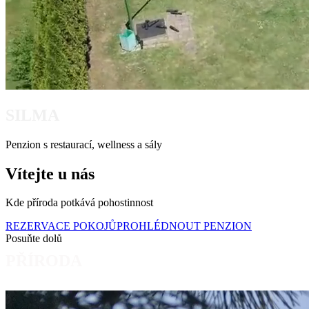
SILMA
Penzion s restaurací, wellness a sály
Vítejte u nás
Kde příroda potkává pohostinnost
REZERVACE POKOJŮ
PROHLÉDNOUT PENZION
Posuňte dolů
PŘÍRODA
Náš příběh