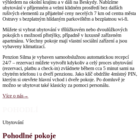
výhledem na okolní krajinu a v dáli na Beskydy. Nabízíme
ubytování v příjemném a velmi klidném prostředí bez dalších
rušivých elementů za přijatelné ceny necelých 7 km od centra města
Ostravy s bezplatným hlídaným parkovištěm a bezplatnou wi-fi.
Můžete si vybrat ubytování v třílůžkovém nebo dvoulůžkových
pokojích s možností přistýlky, případně v luxusně zařízeném
apartmánu. Všechny pokoje mají vlastní sociální zařízení a jsou
vybaveny klimatizací.
Penzion Silma je vybaven samoobslužnou automatickou recepcí
24/7 – rezervaci můžete vytvořit kdykoliv a celý proces ubytování
(rezervaci, platbu a check-in) zvládnete během cca 5 minut sami na
chytrém telefonu i u dveří penzionu. Jako klíč obdržíte 4místný PIN,
kterým si otevřete hlavní vchod i dveře pokoje. Po domluvě je
možno se ubytovat také klasicky za pomoci personálu.
Více o nás
→
POHODLÍ
Ubytování
Pohodlné pokoje