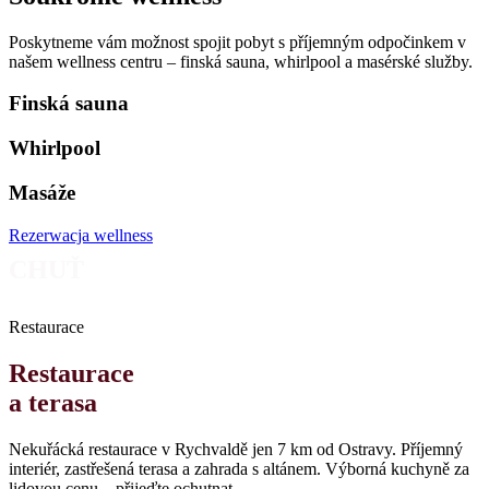
Poskytneme vám možnost spojit pobyt s příjemným odpočinkem v
našem wellness centru – finská sauna, whirlpool a masérské služby.
Finská sauna
Whirlpool
Masáže
Rezerwacja wellness
CHUŤ
Restaurace
Restaurace
a terasa
Nekuřácká restaurace v Rychvaldě jen 7 km od Ostravy. Příjemný
interiér, zastřešená terasa a zahrada s altánem. Výborná kuchyně za
lidovou cenu – přijeďte ochutnat.