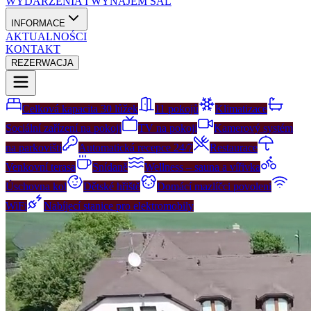
WYDARZENIA I WYNAJEM SAL
INFORMACE
AKTUALNOŚCI
KONTAKT
REZERWACJA
Celková kapacita 30 lůžek
11 pokojů
Klimatizace
Sociální zařízení na pokoji
TV na pokoji
Kamerový systém
na parkovišti
Automatická recepce 24/7
Restaurace
Venkovní terasa
Snídaně
Wellness – sauna a vířivka
Úschovna kol
Dětské hřiště
Domácí mazlíčci povoleni
WiFi
Nabíjecí stanice pro elektromobily