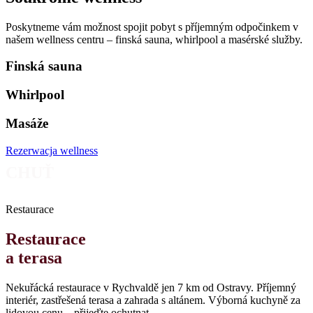
Poskytneme vám možnost spojit pobyt s příjemným odpočinkem v
našem wellness centru – finská sauna, whirlpool a masérské služby.
Finská sauna
Whirlpool
Masáže
Rezerwacja wellness
CHUŤ
Restaurace
Restaurace
a terasa
Nekuřácká restaurace v Rychvaldě jen 7 km od Ostravy. Příjemný
interiér, zastřešená terasa a zahrada s altánem. Výborná kuchyně za
lidovou cenu – přijeďte ochutnat.