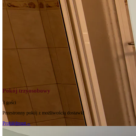
Pokój trzyosobowy
3 gości
Przestronny pokój z możliwością dostawki
Prohlédnout
→