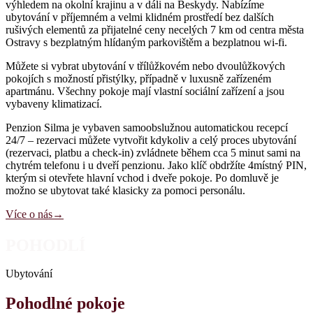
výhledem na okolní krajinu a v dáli na Beskydy. Nabízíme
ubytování v příjemném a velmi klidném prostředí bez dalších
rušivých elementů za přijatelné ceny necelých 7 km od centra města
Ostravy s bezplatným hlídaným parkovištěm a bezplatnou wi-fi.
Můžete si vybrat ubytování v třílůžkovém nebo dvoulůžkových
pokojích s možností přistýlky, případně v luxusně zařízeném
apartmánu. Všechny pokoje mají vlastní sociální zařízení a jsou
vybaveny klimatizací.
Penzion Silma je vybaven samoobslužnou automatickou recepcí
24/7 – rezervaci můžete vytvořit kdykoliv a celý proces ubytování
(rezervaci, platbu a check-in) zvládnete během cca 5 minut sami na
chytrém telefonu i u dveří penzionu. Jako klíč obdržíte 4místný PIN,
kterým si otevřete hlavní vchod i dveře pokoje. Po domluvě je
možno se ubytovat také klasicky za pomoci personálu.
Více o nás
→
POHODLÍ
Ubytování
Pohodlné pokoje