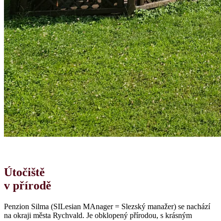
Útočiště
v přírodě
Penzion Silma (SILesian MAnager = Slezský manažer) se nachází
na okraji města Rychvald. Je obklopený přírodou, s krásným