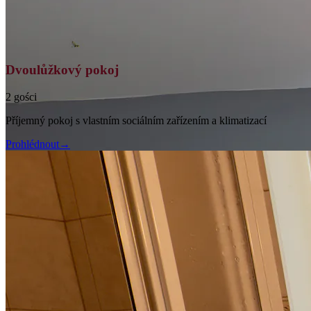
Dvoulůžkový pokoj
2 gości
Příjemný pokoj s vlastním sociálním zařízením a klimatizací
Prohlédnout
→