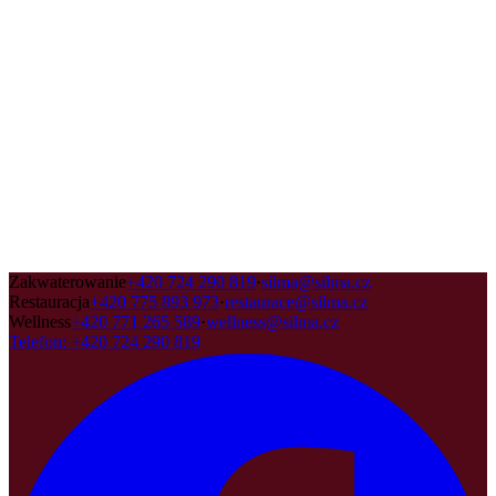
Zakwaterowanie
+420 724 290 819
·
silma@silma.cz
Restauracja
+420 775 893 973
·
restaurace@silma.cz
Wellness
+420 771 265 589
·
wellness@silma.cz
Telefon
:
+420 724 290 819