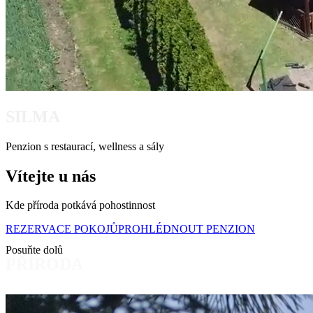
SILMA
Penzion s restaurací, wellness a sály
Vítejte u nás
Kde příroda potkává pohostinnost
REZERVACE POKOJŮ
PROHLÉDNOUT PENZION
Posuňte dolů
PŘÍRODA
Náš příběh