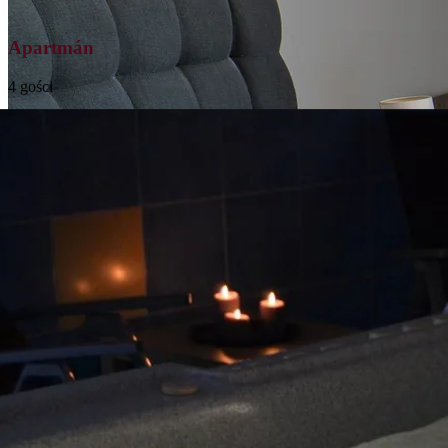
Apartmán
4 gości
Luxusně zařízený apartmán s plnou nezávislostí
Prohlédnout
→
Všechny pokoje