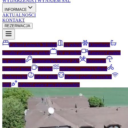
WYDARZENIA I WYNAJEM SAL
INFORMACE
AKTUALNOŚCI
KONTAKT
REZERWACJA
Celková kapacita 30 lůžek
11 pokojů
Klimatizace
Sociální zařízení na pokoji
TV na pokoji
Kamerový systém
na parkovišti
Automatická recepce 24/7
Restaurace
Venkovní terasa
Snídaně
Wellness – sauna a vířivka
Úschovna kol
Dětské hřiště
Domácí mazlíčci povoleni
WiFi
Nabíjecí stanice pro elektromobily