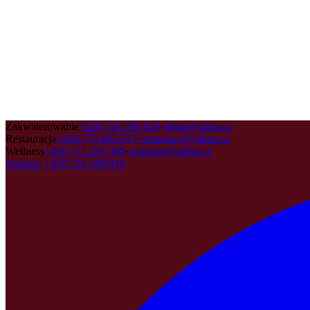
Zakwaterowanie
+420 724 290 819
·
silma@silma.cz
Restauracja
+420 775 893 973
·
restaurace@silma.cz
Wellness
+420 771 265 589
·
wellness@silma.cz
Telefon
:
+420 724 290 819