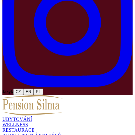
Jazyk
CZ
EN
PL
UBYTOVÁNÍ
WELLNESS
RESTAURACE