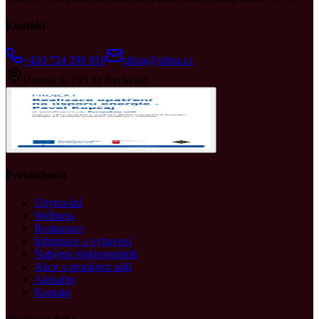
Kontakt
+420 724 290 819
silma@silma.cz
Úvozní 5, 735 32 Rychvald
Prohlédnout
Ubytování
Wellness
Restaurace
Informace a vybavení
Nabíjení elektromobilů
Akce a pronájem sálů
Aktuality
Kontakt