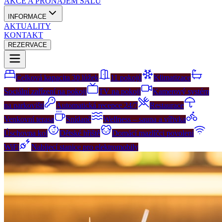
AKCE A PRONÁJEM SÁLŮ
INFORMACE
AKTUALITY
KONTAKT
REZERVACE
Celková kapacita 30 lůžek
11 pokojů
Klimatizace
Sociální zařízení na pokoji
TV na pokoji
Kamerový systém
na parkovišti
Automatická recepce 24/7
Restaurace
Venkovní terasa
Snídaně
Wellness – sauna a vířivka
Úschovna kol
Dětské hřiště
Domácí mazlíčci povoleni
WiFi
Nabíjecí stanice pro elektromobily