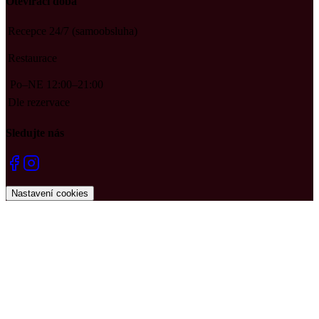
Otevírací doba
Recepce 24/7 (samoobsluha)
Restaurace
Po–NE
12:00–21:00
Dle rezervace
Sledujte nás
Nastavení cookies