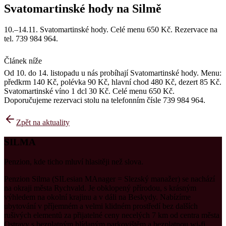
Svatomartinské hody na Silmě
10.–14.11. Svatomartinské hody. Celé menu 650 Kč. Rezervace na
tel. 739 984 964.
Článek níže
Od 10. do 14. listopadu u nás probíhají Svatomartinské hody. Menu:
předkrm 140 Kč, polévka 90 Kč, hlavní chod 480 Kč, dezert 85 Kč.
Svatomartinské víno 1 dcl 30 Kč. Celé menu 650 Kč.
Doporučujeme rezervaci stolu na telefonním čísle 739 984 964.
Zpět na aktuality
SILMA
Penzion, kde ticho mluví hlasitěji než slova.
Penzion Silma (SILesian MAnager = Slezský manažer) se nachází
na okraji města Rychvald. Je obklopený přírodou, s krásným
výhledem na okolní krajinu a v dáli na Beskydy. Nabízíme
ubytování v příjemném a velmi klidném prostředí bez dalších
rušivých elementů za přijatelné ceny necelých 7 km od centra města
Ostravy s bezplatným hlídaným parkovištěm a bezplatnou wi-fi.