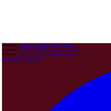
Ubytování
+420 724 290 819
·
silma@silma.cz
Restaurace
+420 775 893 973
·
restaurace@silma.cz
Wellness
+420 771 265 589
·
wellness@silma.cz
Mobil
:
+420 724 290 819