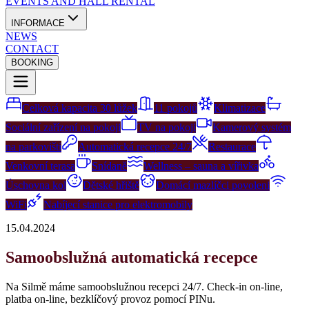
EVENTS AND HALL RENTAL
INFORMACE
NEWS
CONTACT
BOOKING
Celková kapacita 30 lůžek
11 pokojů
Klimatizace
Sociální zařízení na pokoji
TV na pokoji
Kamerový systém
na parkovišti
Automatická recepce 24/7
Restaurace
Venkovní terasa
Snídaně
Wellness – sauna a vířivka
Úschovna kol
Dětské hřiště
Domácí mazlíčci povoleni
WiFi
Nabíjecí stanice pro elektromobily
15.04.2024
Samoobslužná automatická recepce
Na Silmě máme samoobslužnou recepci 24/7. Check-in on-line,
platba on-line, bezklíčový provoz pomocí PINu.