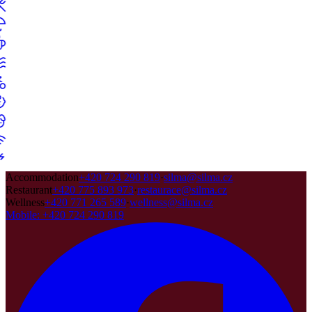
Accommodation
+420 724 290 819
·
silma@silma.cz
Restaurant
+420 775 893 973
·
restaurace@silma.cz
Wellness
+420 771 265 589
·
wellness@silma.cz
Mobile
:
+420 724 290 819