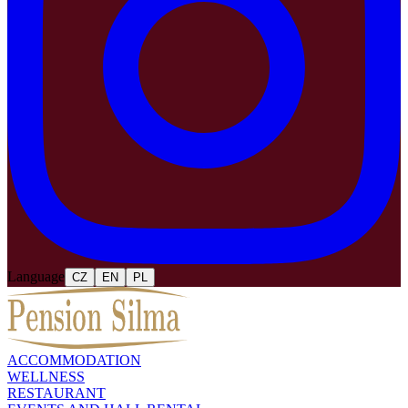
Language
CZ
EN
PL
ACCOMMODATION
WELLNESS
RESTAURANT