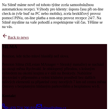
Na Silmě máme nově od tohoto týdne zcela samoobslužnou
automatickou recepci. Výhody pro klienty: úspora času při on-line
check-in (vše buď na PC nebo mobilu), zcela bezklíčový provoz
pomocí PINu, on-line platba a non-stop provoz recepce 24/7. Na
Silmě myslíme na vaše pohodlí a respektujeme váš čas. Těšíme se
na vás.
Back to news
SILMA
Penzion, kde ticho mluví hlasitěji než slova.
Penzion Silma (SILesian MAnager = Slezský manažer) se nachází
na okraji města Rychvald. Je obklopený přírodou, s krásným
výhledem na okolní krajinu a v dáli na Beskydy. Nabízíme
ubytování v příjemném a velmi klidném prostředí bez dalších
rušivých elementů za přijatelné ceny necelých 7 km od centra města
Ostravy s bezplatným hlídaným parkovištěm a bezplatnou wi-fi.
Kontakt
+420 724 290 819
silma@silma.cz