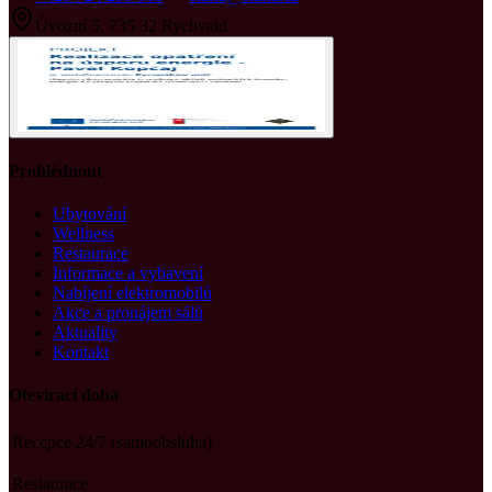
Úvozní 5, 735 32 Rychvald
Prohlédnout
Ubytování
Wellness
Restaurace
Informace a vybavení
Nabíjení elektromobilů
Akce a pronájem sálů
Aktuality
Kontakt
Otevírací doba
Recepce 24/7 (samoobsluha)
Restaurace